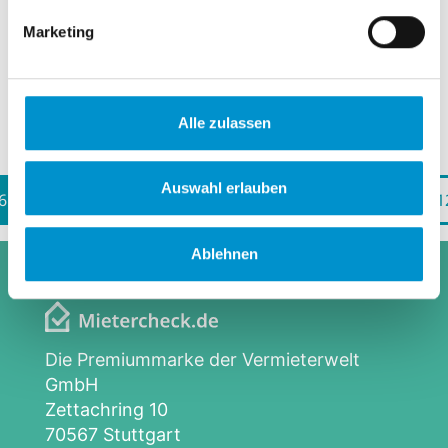
diskutiert. Verbraucherschützer warnen bei
Heizkosten vor Mehrbelastung der Verbrauc
Marketing
Weiterlesen
Alle zulassen
Auswahl erlauben
(current)
6
7
8
9
10
11
1
Ablehnen
Die Premiummarke der Vermieterwelt
GmbH
Zettachring 10
70567 Stuttgart