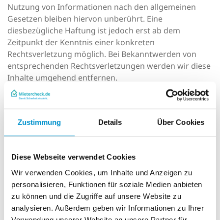
Nutzung von Informationen nach den allgemeinen
Gesetzen bleiben hiervon unberührt. Eine
diesbezügliche Haftung ist jedoch erst ab dem
Zeitpunkt der Kenntnis einer konkreten
Rechtsverletzung möglich. Bei Bekanntwerden von
entsprechenden Rechtsverletzungen werden wir diese
Inhalte umgehend entfernen.
Haftung für Links:
Unser Angebot enthält Links zu externen Webseiten
Dritter, auf deren Inhalte wir keinen Einfluss haben.
Zustimmung
Details
Über Cookies
Deshalb können wir für diese fremden Inhalte auch
keine Gewähr übernehmen. Für die Inhalte der
verlinkten Seiten ist stets der jeweilige Anbieter oder
Diese Webseite verwendet Cookies
Betreiber der Seiten verantwortlich. Die verlinkten
Wir verwenden Cookies, um Inhalte und Anzeigen zu
Seiten wurden zum Zeitpunkt der Verlinkung auf
personalisieren, Funktionen für soziale Medien anbieten
mögliche Rechtsverstöße überprüft. Rechtswidrige
zu können und die Zugriffe auf unsere Website zu
Inhalte waren zum Zeitpunkt der Verlinkung nicht
analysieren. Außerdem geben wir Informationen zu Ihrer
erkennbar.
Verwendung unserer Website an unsere Partner für