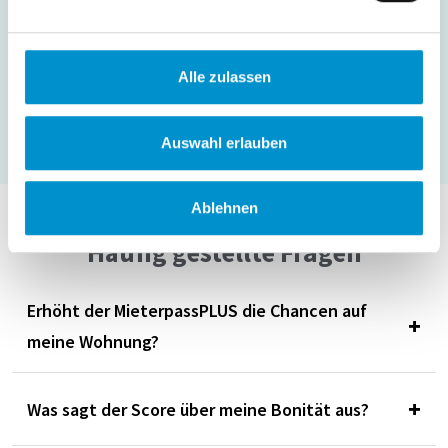
Mieterpass
steigern Sie Ihre Chancen auf Ihre
Wunschwohnung, indem Sie sich von der Masse abheben.
Bereits über 5.600 Vermieter vertrauen bei der Mieterauswahl
Alle zulassen
auf
Mietercheck.de.
Auswahl erlauben
Ablehnen
Häufig gestellte Fragen
Erhöht der MieterpassPLUS die Chancen auf
+
meine Wohnung?
Ja, der MieterpassPLUS kann Ihre Chancen auf eine
+
Was sagt der Score über meine Bonität aus?
Wohnung erheblich erhöhen. Durch die transparente und