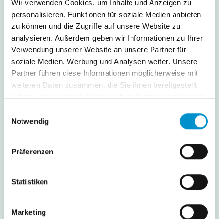
Wir verwenden Cookies, um Inhalte und Anzeigen zu
personalisieren, Funktionen für soziale Medien anbieten
zu können und die Zugriffe auf unsere Website zu
analysieren. Außerdem geben wir Informationen zu Ihrer
Verwendung unserer Website an unsere Partner für
soziale Medien, Werbung und Analysen weiter. Unsere
Partner führen diese Informationen möglicherweise mit
weiteren Daten zusammen, die Sie ihnen bereitgestellt
Matthias Heißner,
haben oder die sie im Rahmen Ihrer Nutzung der Dienste
Gründer & Geschäftsführer Mietercheck.de
gesammelt haben.
Einwilligungsauswahl
Notwendig
Aus der Erfahrung von über 12.000 selbst durchgeführten
Vermietungen wurde klar, dass der Vermieter den Mieter
braucht und der Mieter den Vermieter.
Präferenzen
Vertrauen und Transparenz sind die Basis für ein langfristig
Statistiken
gutes Mietverhältnis.
Dafür haben wir den Mieterpass entworfen. Mit dem
Marketing