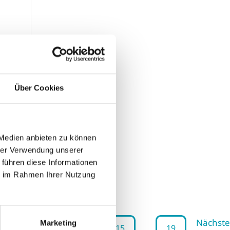
Über Cookies
gold
iele
 Medien anbieten zu können
hrer Verwendung unserer
 führen diese Informationen
ie im Rahmen Ihrer Nutzung
...
Nächste
Marketing
2
13
14
15
19