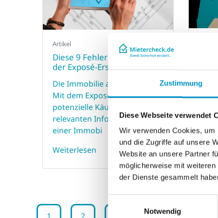
Artikel
Artikel
Die 5
Diese 9 Fehler sollten Sie bei
Selb
der Exposé-Erstellu...
Wer k
Die Immobilie auf einem Blick.
Zustimmung
Miete
Mit dem Exposé erhält er
als M
potenzielle Käufer alle
Diese Webseite verwendet 
Beina
relevanten Informationen zu
mind
einer Immobi
Wir verwenden Cookies, um I
und die Zugriffe auf unsere 
Weit
Weiterlesen
Website an unsere Partner fü
möglicherweise mit weiteren
der Dienste gesammelt habe
Einwilligungsauswahl
Notwendig
(current)
1
2
3
4
5