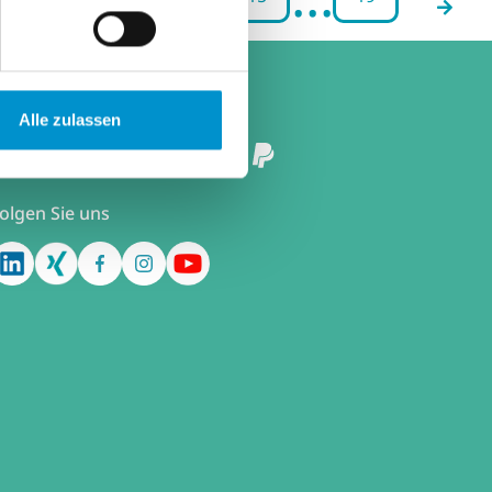
Zahlungsmethoden
Alle zulassen
olgen Sie uns