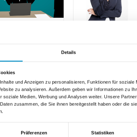
Artikel
 größten Fehler bei der
Warum der
stauskunft
Vermietungsmarkt für
Makler eine Goldgru...
ennt Sie nicht, die
Details
rselbstauskunft, sei es
Immobilien — das Beton
ieter oder als Vermieter.
der Deutschen sind für v
Cookies
he jeder hatte schon
Menschen die größte
esten
nhalte und Anzeigen zu personalisieren, Funktionen für soziale
Ausgabe ihres Lebens.
Website zu analysieren. Außerdem geben wir Informationen zu I
erlesen
Weiterlesen
r soziale Medien, Werbung und Analysen weiter. Unsere Partner
 Daten zusammen, die Sie ihnen bereitgestellt haben oder die s
n.
Präferenzen
Statistiken
6
7
8
9
10
11
1