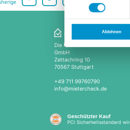
sherige
Ablehnen
Die Premiummarke der Vermiet
GmbH
Zettachring 10
70567 Stuttgart
+49 711 99760790
info@mietercheck.de
Geschützter Kauf
PCI Sicherheitsstandard wird