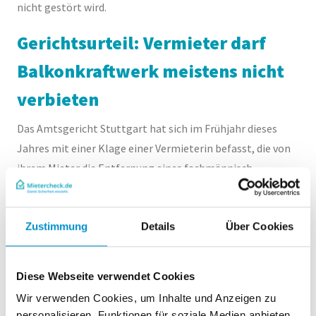
nicht gestört wird.
Gerichtsurteil: Vermieter darf
Balkonkraftwerk meistens nicht
verbieten
Das Amtsgericht Stuttgart hat sich im Frühjahr dieses
Jahres mit einer Klage einer Vermieterin befasst, die von
ihrem Mieter die Entfernung eines fachmännisch
angebrachten Balkonkraftwerks verlangte. Das Gericht
urteilte, dass der Wohnungsmieter die
Zustimmung
Details
Über Cookies
Wohnungseigentümerin zwar hätte um Erlaubnis fragen
müssen, diese die Zustimmung jedoch nicht versagen darf.
Begründet wurde dies mit der fachgerechten Installation
Diese Webseite verwendet Cookies
und der nicht beeinträchtigten Optik des Gebäudes durch
Wir verwenden Cookies, um Inhalte und Anzeigen zu
die bauliche Maßnahme. Zudem berief sich das Gericht auf
personalisieren, Funktionen für soziale Medien anbieten