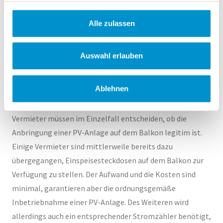
Mietsache hinterlassen. Besonders die VDE-Normen sind
an dieser Stelle einzuhalten, um das Brandrisiko gering zu
Alle zulassen
halten. Die Verantwortung des ordnungsgemäßen
Betriebs liegt außerdem beim Mieter. Sollten Vermieter
Auswahl erlauben
hier Zweifel haben, kann es unter Umständen notwendig
sein, fachkundigen Rat einzuholen.
Ablehnen
Der Einzelfall entscheidet
Vermieter müssen im Einzelfall entscheiden, ob die
Anbringung einer PV-Anlage auf dem Balkon legitim ist.
Einige Vermieter sind mittlerweile bereits dazu
übergegangen, Einspeisesteckdosen auf dem Balkon zur
Verfügung zu stellen. Der Aufwand und die Kosten sind
minimal, garantieren aber die ordnungsgemäße
Inbetriebnahme einer PV-Anlage. Des Weiteren wird
allerdings auch ein entsprechender Stromzähler benötigt,