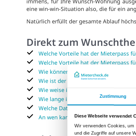
immens, für Ihre Wunsch-Wohnung ausgew
eine win-win-Situation also, die für ein an
Natürlich erfüllt der gesamte Ablauf höch
Direkt zum Wunschth
Welche Vorteile hat der Mieterpass f
Welche Vorteile hat der Mieterpass fü
Wie können Mietinteressenten den Mi
Wie ist der Ablauf des Mieterpasses f
Wie weise ich die Echtheit und Gültig
Zustimmung
Wie lange ist der Mieterpass gültig?
Welche Daten sind im Mieterpass ent
An wen kann ich mich wenden, wenn i
Diese Webseite verwendet 
Wir verwenden Cookies, um I
und die Zugriffe auf unsere 