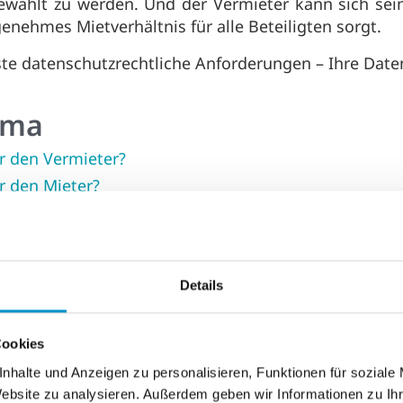
ählt zu werden. Und der Vermieter kann sich seine
genehmes Mietverhältnis für alle Beteiligten sorgt.
ste datenschutzrechtliche Anforderungen – Ihre Date
ema
ür den Vermieter?
r den Mieter?
eterpass bezahlen?
ür Mietinteressenten?
keit des Mieterpasses nach?
Details
halten?
ch Fragen zu den hinterlegten Daten habe?Welche D
Cookies
nhalte und Anzeigen zu personalisieren, Funktionen für soziale
Website zu analysieren. Außerdem geben wir Informationen zu I