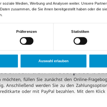
r Mieterpass für den Vermiet
r soziale Medien, Werbung und Analysen weiter. Unsere Partner
 Daten zusammen, die Sie ihnen bereitgestellt haben oder die s
 eine fälschungssichere und aussagekräftige Auskun
n.
 noch wertvolle Zeit.
r Mieterpass für den Mieter?
Präferenzen
Statistiken
äftiges und fälschungssicheres Dokument über seine 
fitiert der Mietinteressent von der schnellen Übe
Auswahl erlauben
ssenten den Mieterpass bez
möchten, füllen Sie zunächst den Online-Frageboge
ig. Anschließend werden Sie zu den Zahlungsoption
reditkarte oder mit PayPal bezahlen. Mit dem Klick